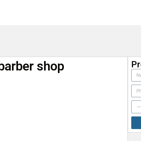
barber shop
Pr